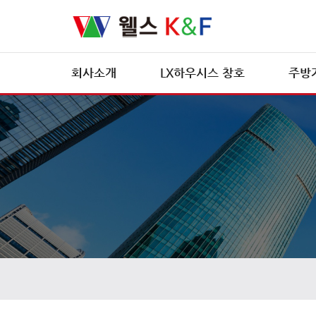
회사소개
LX하우시스 창호
주방
CEO인사말
LX하우시스 브로슈어
조직도
특허현황
회사전경
오시는길