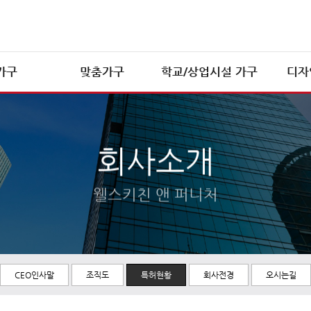
가구
맞춤가구
학교/상업시설 가구
디자
학교가구
상업시설 가구
회사소개
웰스키친 앤 퍼니처
CEO인사말
조직도
특허현황
회사전경
오시는길