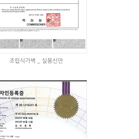
조립식가벽 _ 실용신안