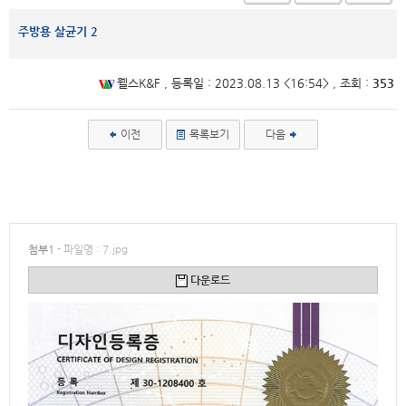
주방용 살균기 2
웰스K&F , 등록일 :
2023.08.13 <16:54> , 조회 :
353
이전
목록보기
다음
첨부1
- 파일명 : 7.jpg
다운로드