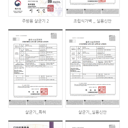
주방용 살균기 2
조립식가벽 _ 실용신안
살균기_특허
살균기_실용신안