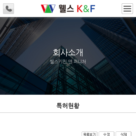
회사소개
웰스키친 앤 퍼니처
특허현황