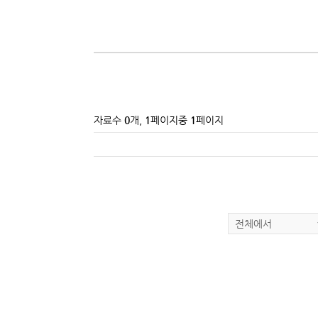
자료수
0
개,
1
페이지중
1
페이지