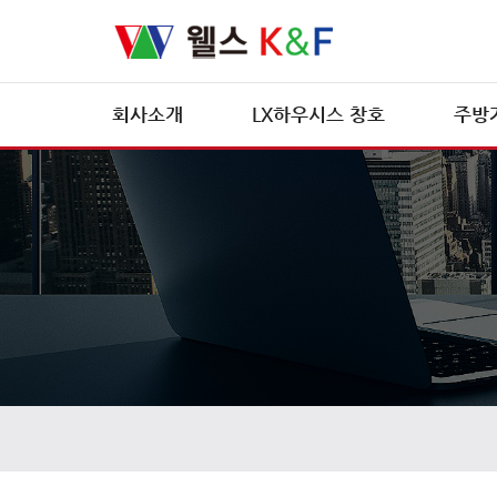
회사소개
LX하우시스 창호
주방
CEO인사말
LX하우시스 브로슈어
조직도
특허현황
회사전경
오시는길