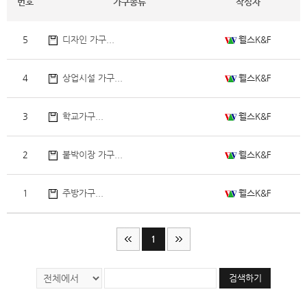
번호
가구종류
작성자
웰스K&F
5
디자인 가구...
웰스K&F
4
상업시설 가구...
웰스K&F
3
학교가구...
웰스K&F
2
붙박이장 가구...
웰스K&F
1
주방가구...
1
검색하기