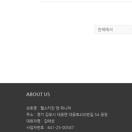
ABOUT US
상호명 : 웰스키친 앤 퍼니처
주소 : 경기 김포시 대곶면 대곶로430번길 54 공장
대표자명 : 김태성
사업자번호 : 841-25-00587