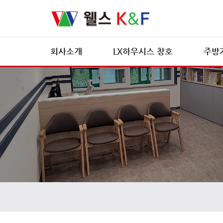
회사소개
LX하우시스 창호
주방
CEO인사말
LX하우시스 브로슈어
조직도
특허현황
회사전경
오시는길