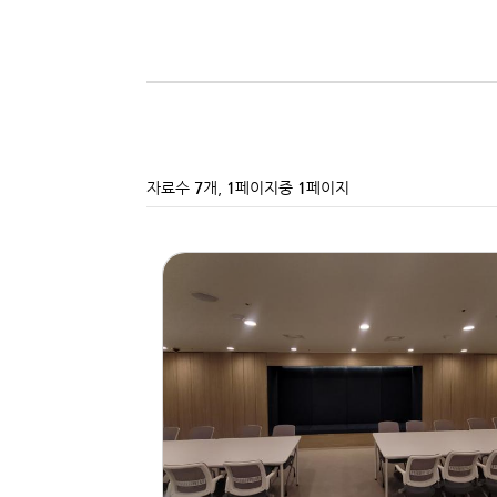
자료수
7
개,
1
페이지중
1
페이지