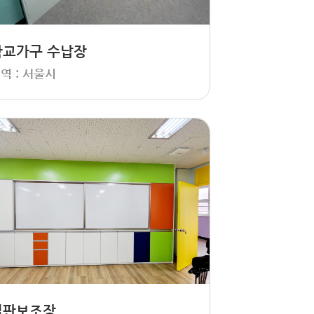
학교가구 수납장
역 : 서울시
칠판보조장